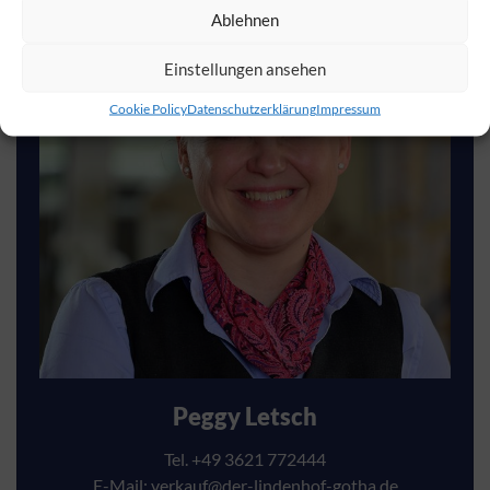
Ablehnen
Einstellungen ansehen
Cookie Policy
Datenschutzerklärung
Impressum
Peggy Letsch
Tel. +49 3621 772444
E-Mail:
verkauf@der-lindenhof-gotha.de