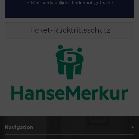
E-Mail:
verkauf@der-lindenhof-gotha.de
Ticket-Rücktrittsschutz
Navigation