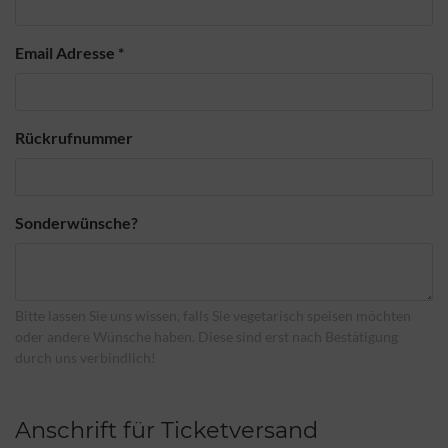
Email Adresse
*
Rückrufnummer
Sonderwünsche?
Bitte lassen Sie uns wissen, falls Sie vegetarisch speisen möchten
oder andere Wünsche haben. Diese sind erst nach Bestätigung
durch uns verbindlich!
Anschrift für Ticketversand