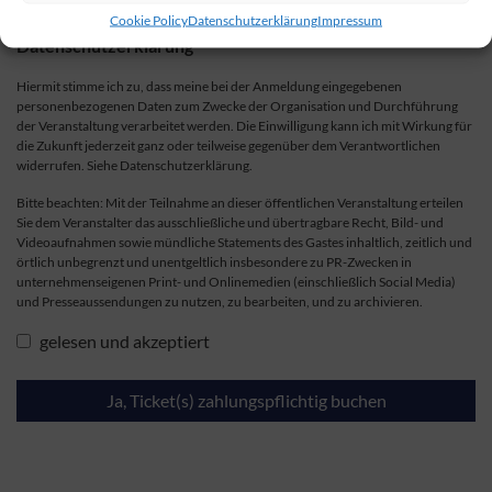
Cookie Policy
Datenschutzerklärung
Impressum
Datenschutzerklärung *
Hiermit stimme ich zu, dass meine bei der Anmeldung eingegebenen
personenbezogenen Daten zum Zwecke der Organisation und Durchführung
der Veranstaltung verarbeitet werden. Die Einwilligung kann ich mit Wirkung für
die Zukunft jederzeit ganz oder teilweise gegenüber dem Verantwortlichen
widerrufen. Siehe Datenschutzerklärung.
Bitte beachten: Mit der Teilnahme an dieser öffentlichen Veranstaltung erteilen
Sie dem Veranstalter das ausschließliche und übertragbare Recht, Bild- und
Videoaufnahmen sowie mündliche Statements des Gastes inhaltlich, zeitlich und
örtlich unbegrenzt und unentgeltlich insbesondere zu PR-Zwecken in
unternehmenseigenen Print- und Onlinemedien (einschließlich Social Media)
und Presseaussendungen zu nutzen, zu bearbeiten, und zu archivieren.
gelesen und akzeptiert
Ja, Ticket(s) zahlungspflichtig buchen