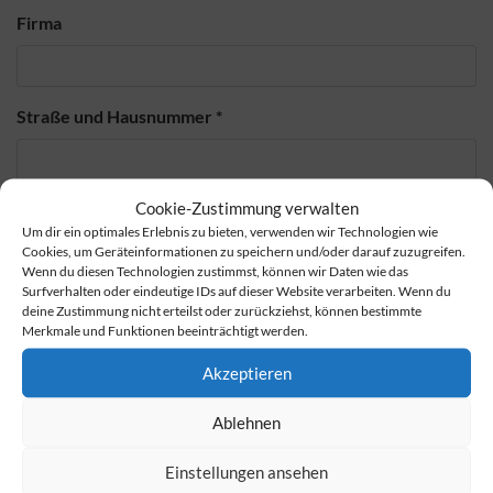
Firma
Straße und Hausnummer
*
Cookie-Zustimmung verwalten
PLZ
*
Ort
*
Um dir ein optimales Erlebnis zu bieten, verwenden wir Technologien wie
Cookies, um Geräteinformationen zu speichern und/oder darauf zuzugreifen.
Wenn du diesen Technologien zustimmst, können wir Daten wie das
Surfverhalten oder eindeutige IDs auf dieser Website verarbeiten. Wenn du
deine Zustimmung nicht erteilst oder zurückziehst, können bestimmte
Bestätigung
*
Merkmale und Funktionen beeinträchtigt werden.
Sie sind damit einverstanden, die Tickets verbindlich zu
Akzeptieren
kaufen und den genannten Preis unverzüglich per Vorkasse
(Überweisung) zu begleichen. Die Anweisung der Zahlung
Ablehnen
erhalten Sie direkt nach der Bestellung per Mail. Sollte es
Komplikationen geben, werden wir Sie informieren. Hiermit
Einstellungen ansehen
bestätigen Sie ebenfalls, dass wir Sie hierzu anrufen dürfen.