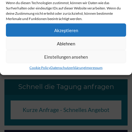
Ausklang eines erfolgreichen Seminartages.
Wenn du diesen Technologien zustimmst, können wir Daten wie das
Surfverhalten oder eindeutige IDs auf dieser Website verarbeiten. Wenn du
deine Zustimmung nicht erteilst oder zurückziehst, können bestimmte
Gerne reservieren wir dieses exklusive Erlebnis für Ihre
Merkmale und Funktionen beeinträchtigt werden.
Gruppe.
Akzeptieren
Ablehnen
teilen
teilen
teilen
Einstellungen ansehen
Cookie Policy
Datenschutzerklärung
Impressum
Schnell die Tagung anfragen
Kurze Anfrage - Schnelles Angebot