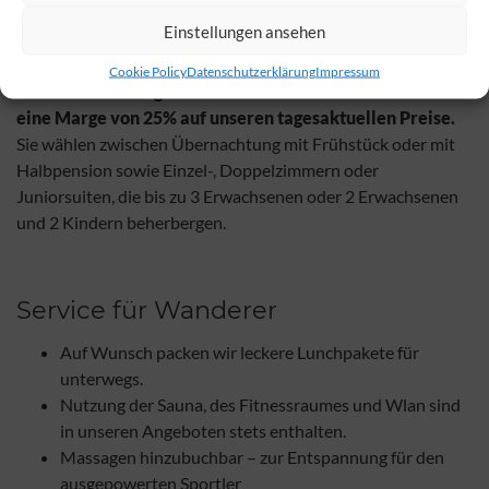
Einstellungen ansehen
Ihre Marge ist garantiert:
Cookie Policy
Datenschutzerklärung
Impressum
Zu den von Ihnen gewünschten Terminen kalkulieren wir
eine Marge von 25% auf unseren tagesaktuellen Preise.
Sie wählen zwischen Übernachtung mit Frühstück oder mit
Halbpension sowie Einzel-, Doppelzimmern oder
Juniorsuiten, die bis zu 3 Erwachsenen oder 2 Erwachsenen
und 2 Kindern beherbergen.
Service für Wanderer
Auf Wunsch packen wir leckere Lunchpakete für
unterwegs.
Nutzung der Sauna, des Fitnessraumes und Wlan sind
in unseren Angeboten stets enthalten.
Massagen hinzubuchbar – zur Entspannung für den
ausgepowerten Sportler