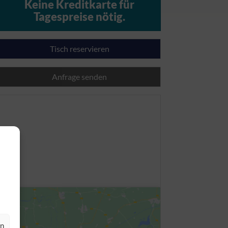
Keine Kreditkarte für
Tagespreise nötig.
Tisch reservieren
Anfrage senden
en