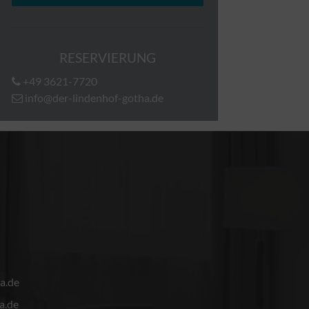
RESERVIERUNG
+49 3621-7720
info@der-lindenhof-gotha.de
a.de
a.de