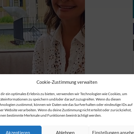
Cookie-Zustimmung verwalten
dir ein optimales Erlebnis zu bieten, verwenden wir Technologien wie Cookies, um
äteinformationen zu speichern und/oder darauf zuzugreifen. Wenn du diesen
hnologien zustimmst, können wir Daten wie das Surfverhalten oder eindeutige IDs auf
ser Website verarbeiten. Wenn du deine Zustimmung nicht erteilst oder zurückziehst,
nen bestimmte Merkmale und Funktionen beeinträchtigt werden.
Akzeptieren
Ablehnen
Einstellungen anseh