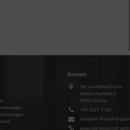
r
Kontakt
Der Lindenhof Gotha
e
Schöne Aussicht 5
er
99867 Gotha
meinungen
+49 3621-7720
celeistungen
info@der-lindenhof-goth
eiten
www.der-lindenhof-goth