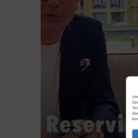
Um 
Ger
Tec
die
kön