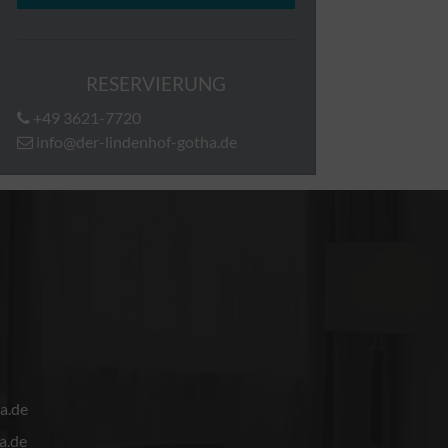
RESERVIERUNG
+49 3621-7720
info@der-lindenhof-gotha.de
a.de
a.de