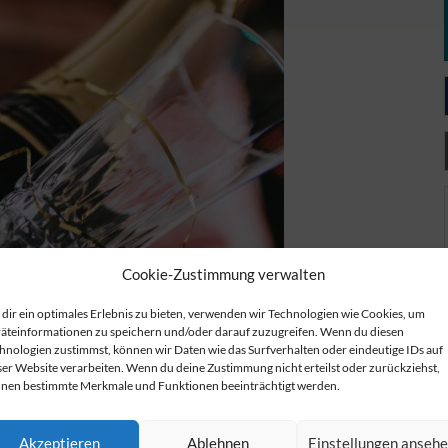
Cookie-Zustimmung verwalten
dir ein optimales Erlebnis zu bieten, verwenden wir Technologien wie Cookies, um
äteinformationen zu speichern und/oder darauf zuzugreifen. Wenn du diesen
hnologien zustimmst, können wir Daten wie das Surfverhalten oder eindeutige IDs auf
ser Website verarbeiten. Wenn du deine Zustimmung nicht erteilst oder zurückziehst,
nen bestimmte Merkmale und Funktionen beeinträchtigt werden.
Akzeptieren
Ablehnen
Einstellungen anseh