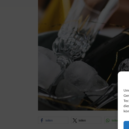
Um 
Ger
Tec
die
kön
teilen
teilen
teilen