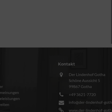
r
Kontakt
Der Lindenhof Gotha
e
Schöne Aussicht 5
er
99867 Gotha
meinungen
+49 3621-7720
celeistungen
info@der-lindenhof-goth
eiten
www.der-lindenhof-goth