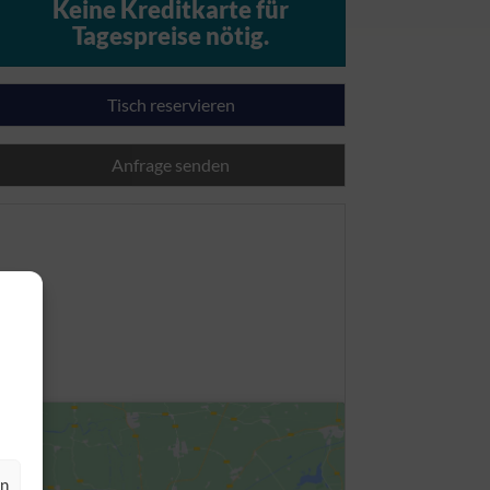
Keine Kreditkarte für
Tagespreise nötig.
Tisch reservieren
Anfrage senden
en