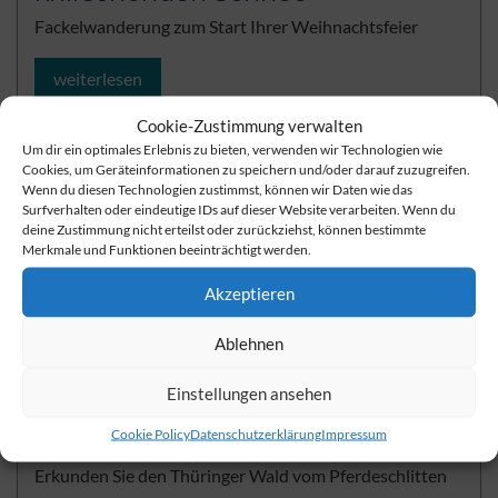
Fackelwanderung zum Start Ihrer Weihnachtsfeier
weiterlesen
Cookie-Zustimmung verwalten
Um dir ein optimales Erlebnis zu bieten, verwenden wir Technologien wie
Cookies, um Geräteinformationen zu speichern und/oder darauf zuzugreifen.
Wenn du diesen Technologien zustimmst, können wir Daten wie das
Surfverhalten oder eindeutige IDs auf dieser Website verarbeiten. Wenn du
deine Zustimmung nicht erteilst oder zurückziehst, können bestimmte
Merkmale und Funktionen beeinträchtigt werden.
Akzeptieren
Ablehnen
Einstellungen ansehen
Pferdeschlittenfahrt im Thüringer
Wald
Cookie Policy
Datenschutzerklärung
Impressum
Erkunden Sie den Thüringer Wald vom Pferdeschlitten