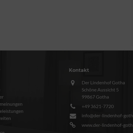
r
Kontakt
Der Lindenhof Gotha
e
Schöne Aussicht 5
er
99867 Gotha
meinungen
+49 3621-7720
celeistungen
info@der-lindenhof-goth
eiten
www.der-lindenhof-goth
ere