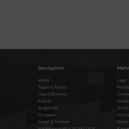
Navigation
Meh
Hotel
Lage
Tagen & Feiern
Preis
Geschäftsreise
Zimm
Events
Gäste
Angebote
Servi
Gruppen
Hochz
Essen & Trinken
Bilder
Nachbarschaft & AUSFLÜGE
Karri