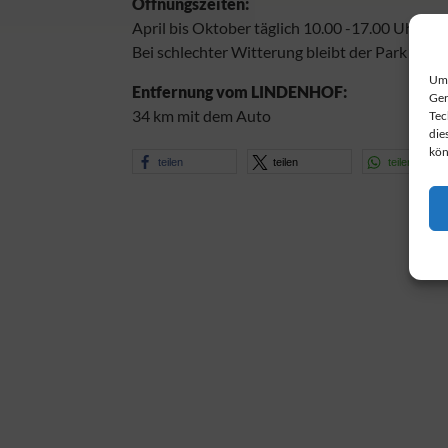
Öffnungszeiten:
April bis Oktober täglich 10.00 -17.00 Uhr
Bei schlechter Witterung bleibt der Park gesch
Um 
Entfernung vom LINDENHOF:
Ger
34 km mit dem Auto
Tec
die
kön
teilen
teilen
teilen