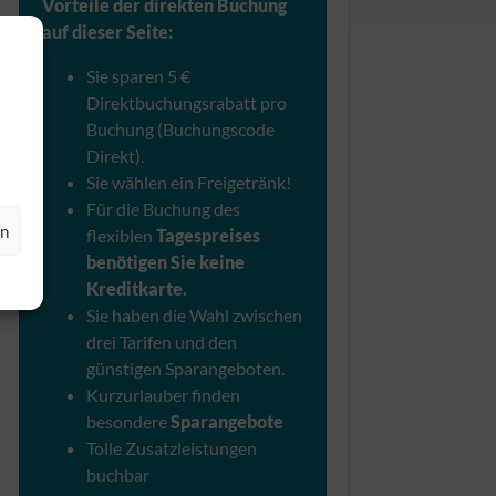
Vorteile der direkten Buchung
auf dieser Seite:
Sie sparen 5 €
Direktbuchungsrabatt pro
Buchung (Buchungscode
Direkt).
Sie wählen ein Freigetränk!
Für die Buchung des
en
flexiblen
Tagespreises
benötigen Sie keine
Kreditkarte.
Sie haben die Wahl zwischen
drei Tarifen und den
günstigen Sparangeboten.
Kurzurlauber finden
besondere
Sparangebote
Tolle Zusatzleistungen
buchbar