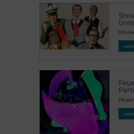
Show
Unt
Mit ein
weit
Feue
Part
Die per
weit