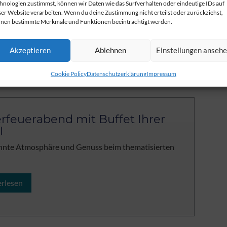
hnologien zustimmst, können wir Daten wie das Surfverhalten oder eindeutige IDs auf
em Feuerwerk den Himmel erstrahlen lassen
ser Website verarbeiten. Wenn du deine Zustimmung nicht erteilst oder zurückziehst,
nen bestimmte Merkmale und Funktionen beeinträchtigt werden.
erlesen
Akzeptieren
Ablehnen
Einstellungen anseh
Cookie Policy
Datenschutzerklärung
Impressum
rfeuerabend mit Buffet Ihrer
l
nnte Atmosphäre und Genuss beim thematisierten
erlesen