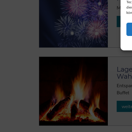
Tec
Mit ein
die
kön
weit
Lage
Wah
Entspa
Buffet
weit