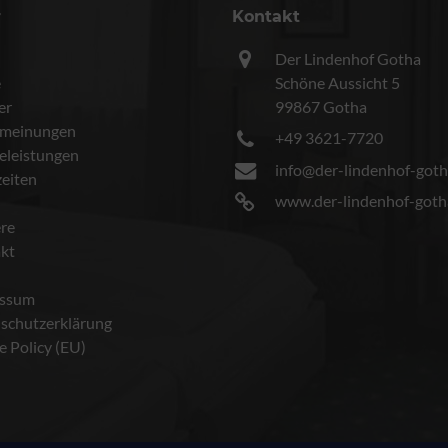
r
Kontakt
Der Lindenhof Gotha
e
Schöne Aussicht 5
er
99867 Gotha
meinungen
+49 3621-7720
celeistungen
info@der-lindenhof-goth
eiten
www.der-lindenhof-goth
ere
kt
essum
schutzerklärung
e Policy (EU)