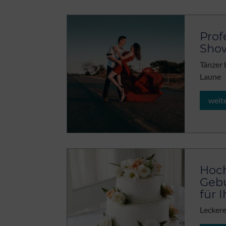
Prof
Sho
Tänzer 
Laune
weit
Hoch
Gebu
für I
Leckere