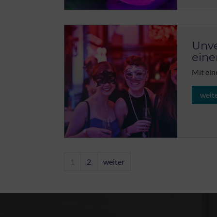
Unve
eine
Mit ein
weit
1
2
weiter