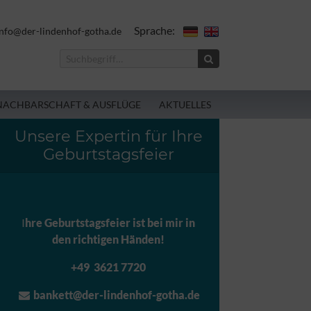
Sprache:
nfo@der-lindenhof-gotha.de
NACHBARSCHAFT & AUSFLÜGE
AKTUELLES
Unsere Expertin für Ihre
Geburtstagsfeier
I
hre Geburtstagsfeier ist bei mir in
den richtigen Händen!
+49 3621 7720
bankett@der-lindenhof-gotha.de