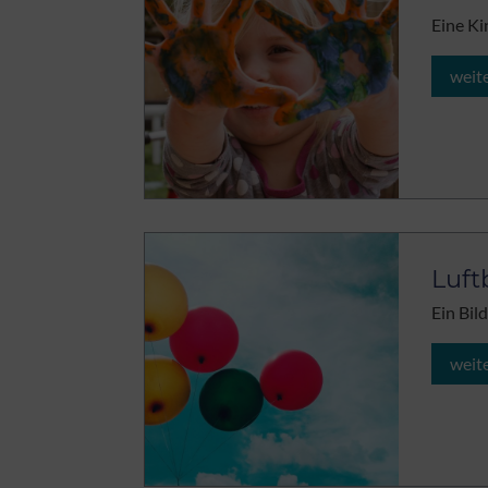
Eine Ki
weit
Luft
Ein Bil
weit