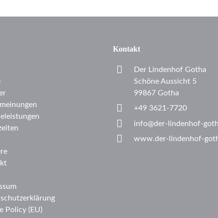
Kontakt
Der Lindenhof Gotha
e
Schöne Aussicht 5
er
99867 Gotha
meinungen
+49 3621-7720
celeistungen
info@der-lindenhof-got
eiten
www.der-lindenhof-got
ere
kt
ssum
schutzerklärung
e Policy (EU)