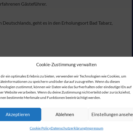
rfahrenen Gästeführer.
 Deutschlands, geht es in den Erholungsort Bad Tabarz,
Cookie-Zustimmung verwalten
dir ein optimales Erlebnis zu bieten, verwenden wir Technologien wie Cookies, um
äteinformationen zu speichern und/oder darauf zuzugreifen. Wenn du diesen
hnologien zustimmst, können wir Daten wie das Surfverhalten oder eindeutige IDs auf
stadt und den Park. Lauschen Sie den illustren
ser Website verarbeiten. Wenn du deine Zustimmung nicht erteilst oder zurückziehst,
nen bestimmte Merkmale und Funktionen beeinträchtigt werden.
 Leben bei Hofe und in den Bürgerhäusern, über ihren
Akzeptieren
Ablehnen
Einstellungen anseh
uf der abendlichen Laternenführung, durch die
Cookie Policy
Datenschutzerklärung
Impressum
erin erzählt dabei Bekanntest sowie auch neue