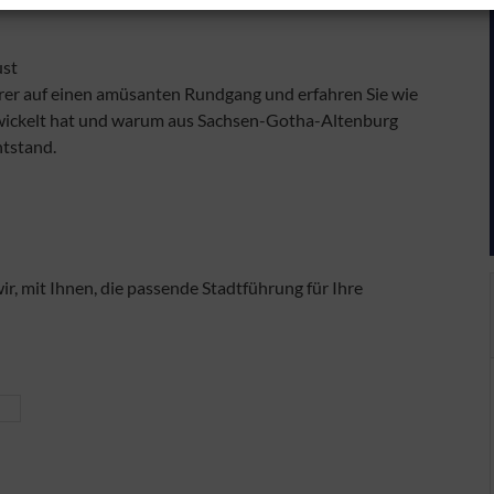
ust
er auf einen amüsanten Rundgang und erfahren Sie wie
ntwickelt hat und warum aus Sachsen-Gotha-Altenburg
tstand.
ir, mit Ihnen, die passende Stadtführung für Ihre