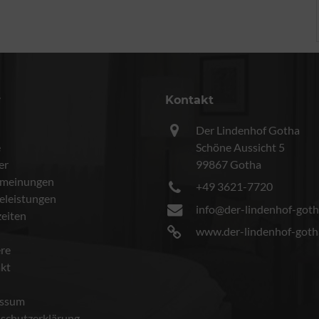
r
Kontakt
Der Lindenhof Gotha
e
Schöne Aussicht 5
er
99867 Gotha
meinungen
+49 3621-7720
celeistungen
info@der-lindenhof-goth
eiten
www.der-lindenhof-goth
ere
kt
essum
schutzerklärung