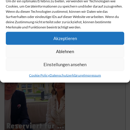
Um dir ein optimales Erlebnis zu bieten, verwenden wir Technologien wie
Cookies, um Geräteinformationen zu speichern und/oder darauf zuzugreifen.
Wenn du diesen Technologien zustimmst, können wir Daten wie das
Interview mit dem Künstler
Surfverhalten oder eindeutige IDs auf dieser Website verarbeiten. Wenn du
Manfred Bockelmann
deine Zustimmung nicht erteilst oder zurückziehst, können bestimmte
Merkmale und Funktionen beeinträchtigt werden.
Hier geht es zum Video mit dem Künstler Manfred
Bockelmann, Bruder von Udo Jürgens.
Akzeptieren
weiterlesen
Ablehnen
Einstellungen ansehen
Cookie Policy
Datenschutzerklärung
Impressum