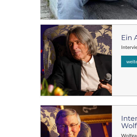
Ein 
Intervi
weit
Inte
Wol
Wolfga