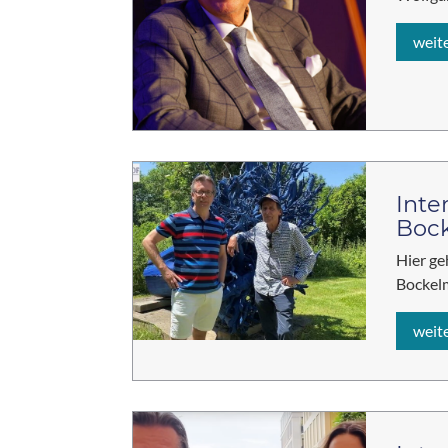
weit
Inte
Boc
Hier ge
Bockelm
weit